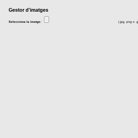
Gestor d'imatges
Selecciona la imatge:
(.jpg, png o .