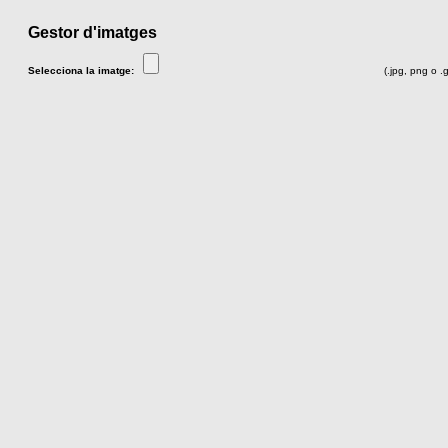
Gestor d'imatges
Selecciona la imatge:
(.jpg, png o .