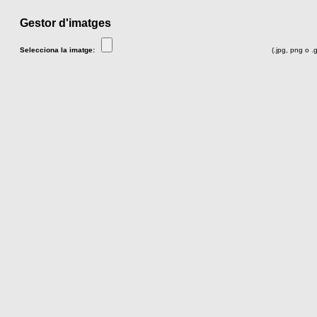
Gestor d'imatges
Selecciona la imatge:
(.jpg, png o .