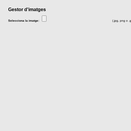
Gestor d'imatges
Selecciona la imatge:
(.jpg, png o .