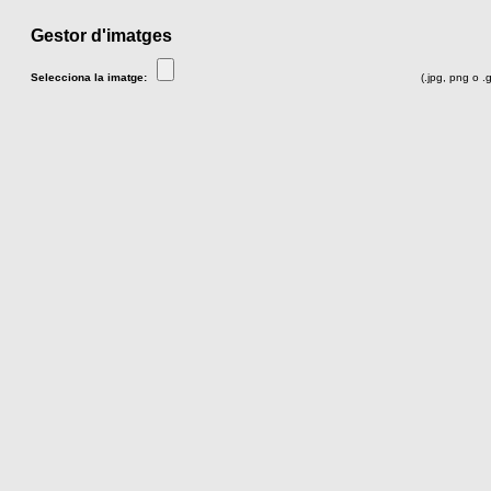
Gestor d'imatges
Selecciona la imatge:
(.jpg, png o .