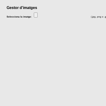
Gestor d'imatges
Selecciona la imatge:
(.jpg, png o .