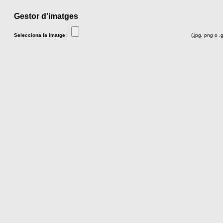
Gestor d'imatges
Selecciona la imatge:
(.jpg, png o .