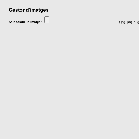
Gestor d'imatges
Selecciona la imatge:
(.jpg, png o .