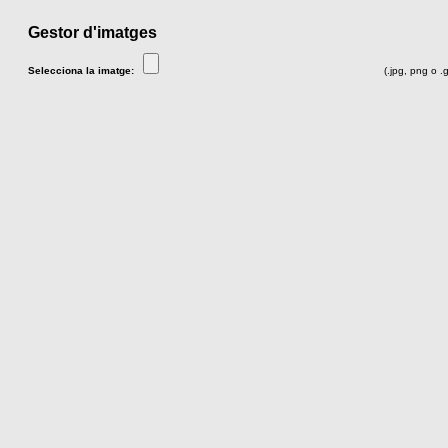
Gestor d'imatges
Selecciona la imatge:
(.jpg, png o .