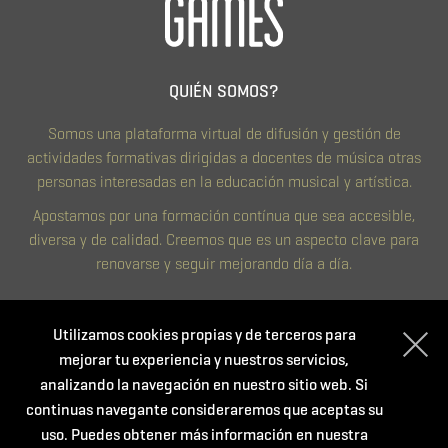
QUIÉN SOMOS?
Somos una plataforma virtual de difusión y gestión de
actividades formativas dirigidas a docentes de música otras
personas interesadas en la educación musical y artística.
Apostamos por una formación contínua que sea accesible,
diversa y de calidad. Creemos que es un aspecto clave para
renovarse y seguir mejorando día a día.
CONTACTO
Utilizamos cookies propias y de terceros para
Política de privacidad
mejorar tu experiencia y nuestros servicios,
Condiciones de compra
analizando la navegación en nuestro sitio web. Si
Política de cookies
continuas navegante consideraremos que aceptas su
uso. Puedes obtener más información en nuestra