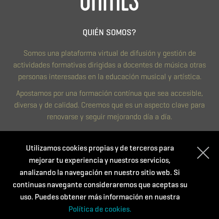
QUIÉN SOMOS?
Somos una plataforma virtual de difusión y gestión de
actividades formativas dirigidas a docentes de música otras
personas interesadas en la educación musical y artística.
Apostamos por una formación contínua que sea accesible,
diversa y de calidad. Creemos que es un aspecto clave para
renovarse y seguir mejorando día a día.
CONTACTO
Utilizamos cookies propias y de terceros para
mejorar tu experiencia y nuestros servicios,
Política de privacidad
analizando la navegación en nuestro sitio web. Si
Condiciones de compra
continuas navegante consideraremos que aceptas su
Política de cookies
uso. Puedes obtener más información en nuestra
Política de cookies.