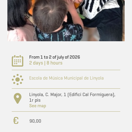
From 1 to 2 of july of 2026
2 days | 8 hours
Escola de Música Municipal de Linyola
Linyola, C. Major, 1 (Edifici Cal Formiguera),
1r pis
See map
90,00