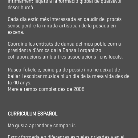
íntimament lligats a la formació global de qualsevol
ésser humà.
Cada dia estic més interessada en gaudir del procés
sense perdre la mirada artística i de la posada en
escena.
Coordino les entitats de dansa del meu poble com a
presidenta d’Amics de la Dansa i organitzo
col·laboracions amb altres associacions i ens locals.
Rasco l’ukelele, cuino pa de pessic i no he deixat de
ballar i escoltar música ni un dia de la meva vida des de
fa 40 anys.
Mare a temps complet des de 2008.
CURRICULUM ESPAÑOL
Me gusta aprender y compartir.
Estoy formada en diferentes escuelas privadas y en el