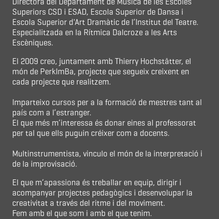
Directora del Departament de Música de les Escoles
Superiors CSD i ESAD, Escola Superior de Dansa i
Escola Superior d'Art Dramàtic de l’Institut del Teatre.
Especialitzada en la Rítmica Dalcroze a les Arts
Escèniques.
El 2009 creo, juntament amb Thierry Hochstätter, el
món de PerkImBa, projecte que segueix creixent en
cada projecte que realitzem.
Imparteixo cursos per a la formació de mestres tant al
país com a l’estranger.
El que més m’interessa és donar eines al professorat
per tal que ells puguin créixer com a docents.
Multinstrumentista, vinculo el món de la interpretació i
de la improvisació.
El que m’apassiona és treballar en equip, dirigir i
acompanyar projectes pedagògics i desenvolupar la
creativitat a través del ritme i del moviment.
Fem amb el que som i amb el que tenim.