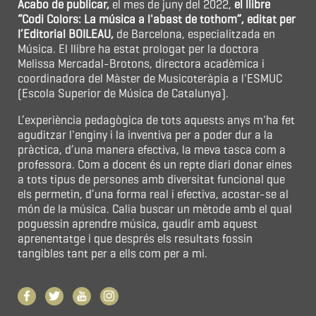
Acabo de publicar,
el mes de juny del 2022,
el llibre
“Codi Colors: La música a l'abast de tothom”, editat per
l’Editorial BOILEAU,
de Barcelona, especialitzada en
Música. El llibre ha estat prologat per la doctora
Melissa Mercadal-Brotons, directora acadèmica i
coordinadora del Màster de Musicoteràpia a l'ESMUC
(Escola Superior de Música de Catalunya).
L’experiència pedagògica de tots aquests anys m'ha fet
aguditzar l'enginy i la inventiva per a poder dur a la
pràctica, d’una manera efectiva, la meva tasca com a
professora. Com a docent és un repte diari donar eines
a tots tipus de persones amb diversitat funcional que
els permetin, d’una forma real i efectiva, acostar-se al
món de la música. Calia buscar un mètode amb el qual
poguessin aprendre música, gaudir amb aquest
aprenentatge i que després els resultats fossin
tangibles tant per a ells com per a mi.