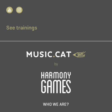
See trainings
by
WHO WE ARE?