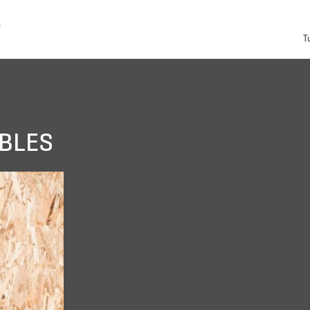
T
BLES